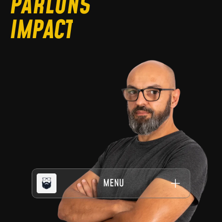
PARLONS
I
M
P
A
C
T
MENU