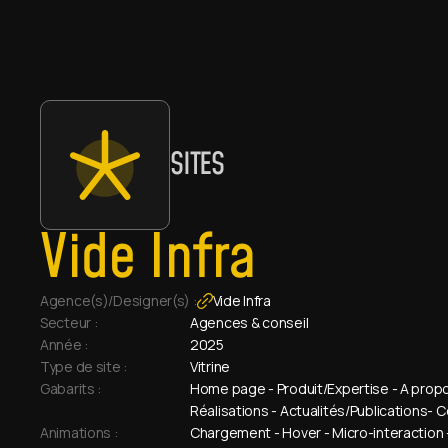
SITES
Vide Infra
Agence(s)/Designer(s) :
Vide Infra
Secteur : 
Agences & conseil
Année :
2025
Type de site : 
Vitrine
Gabarits :
Home page - Produit/Expertise - A propos
Réalisations - Actualités/Publications- 
Animations : 
Chargement - Hover - Micro-interaction - 